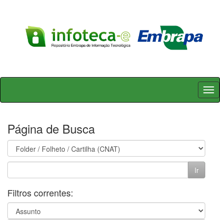
Skip
navigation
Página de Busca
Filtros correntes: