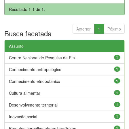
Resultado 1-1 de 1.
Anterior
1
Póximo
Busca facetada
Assunto
Centro Nacional de Pesquisa da Em...
1
Conhecimento antropológico
1
Conhecimento etnobotânico
1
Cultura alimentar
1
Desenvolvimento territorial
1
Inovação social
1
Produtos agroalimentares brasileiros
1