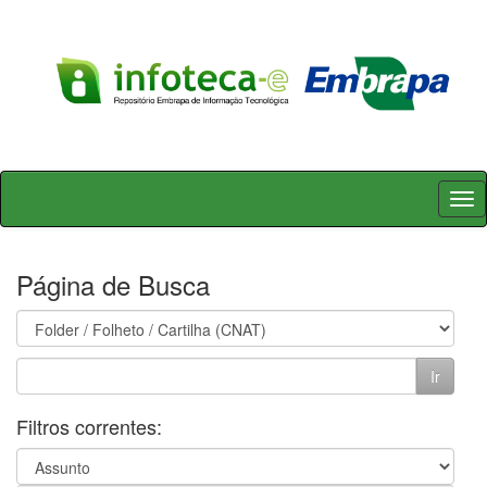
Skip
navigation
Página de Busca
Filtros correntes: