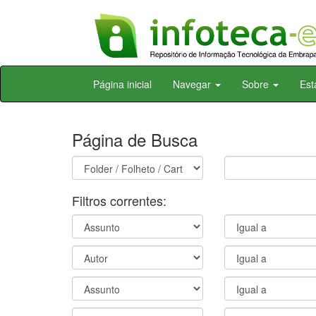
Skip
Página inicial
Navegar
Sobre
Est
navigation
Página de Busca
Filtros correntes: