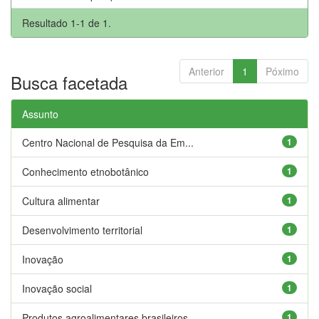
Resultado 1-1 de 1.
Anterior
1
Póximo
Busca facetada
Assunto
Centro Nacional de Pesquisa da Em...
1
Conhecimento etnobotânico
1
Cultura alimentar
1
Desenvolvimento territorial
1
Inovação
1
Inovação social
1
Produtos agroalimentares brasileiros
1