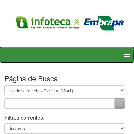
Skip
navigation
Página de Busca
Filtros correntes: