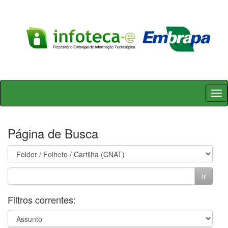
Skip
navigation
Página de Busca
Filtros correntes: