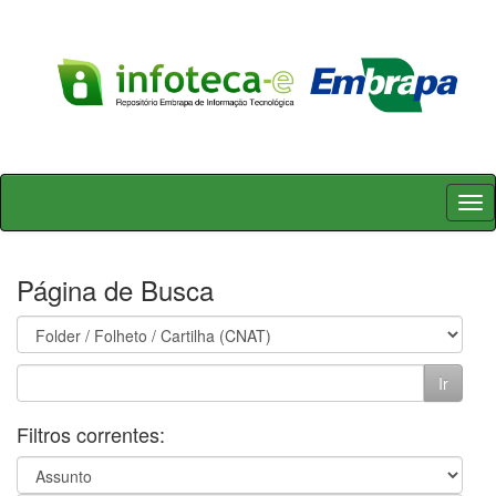
Skip
navigation
Página de Busca
Filtros correntes: