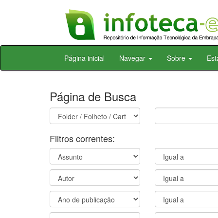
Skip
Página inicial
Navegar
Sobre
Est
navigation
Página de Busca
Filtros correntes: