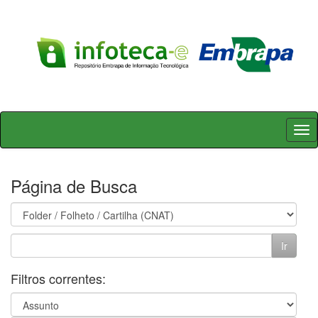
Skip
navigation
Página de Busca
Filtros correntes: