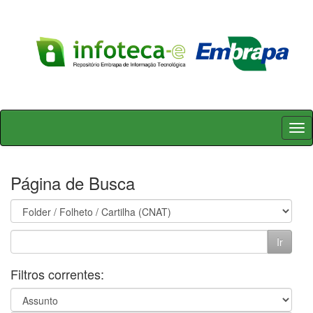
Skip
navigation
Página de Busca
Filtros correntes: