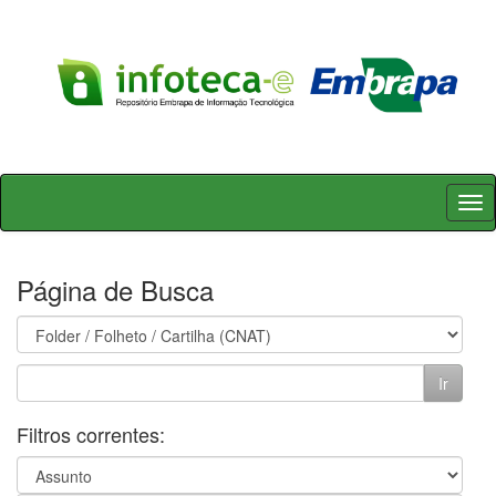
Skip
navigation
Página de Busca
Filtros correntes: