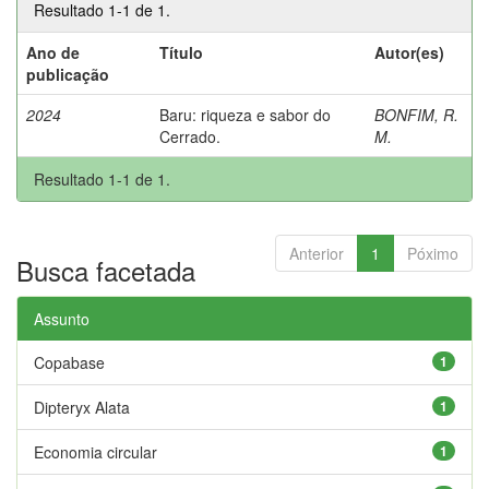
Resultado 1-1 de 1.
Ano de
Título
Autor(es)
publicação
2024
Baru: riqueza e sabor do
BONFIM, R.
Cerrado.
M.
Resultado 1-1 de 1.
Anterior
1
Póximo
Busca facetada
Assunto
Copabase
1
Dipteryx Alata
1
Economia circular
1