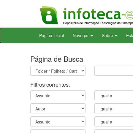
Skip
Página inicial
Navegar
Sobre
Est
navigation
Página de Busca
Filtros correntes: