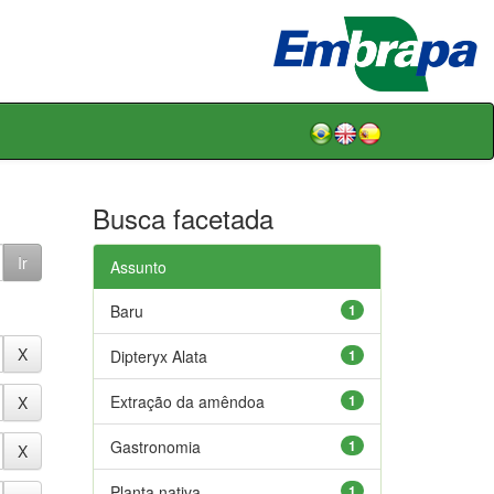
Busca facetada
Assunto
Baru
1
Dipteryx Alata
1
Extração da amêndoa
1
Gastronomia
1
Planta nativa
1