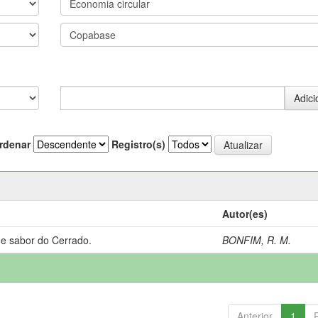
rdenar
Registro(s)
Autor(es)
 e sabor do Cerrado.
BONFIM, R. M.
Anterior
1