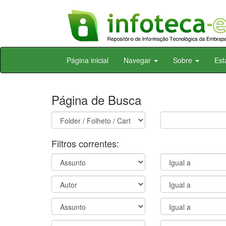
Skip
Página inicial
Navegar
Sobre
Est
navigation
Página de Busca
Filtros correntes: