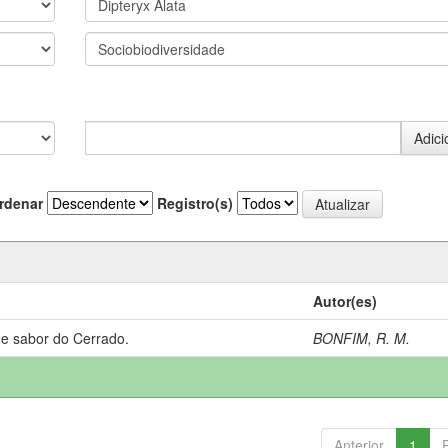
rdenar
Registro(s)
Autor(es)
 e sabor do Cerrado.
BONFIM, R. M.
Anterior
1