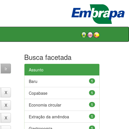
Busca facetada
Assunto
Baru
1
Copabase
1
Economia circular
1
Extração da amêndoa
1
Gastronomia
1