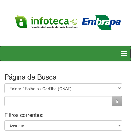
Skip
navigation
Página de Busca
Filtros correntes: