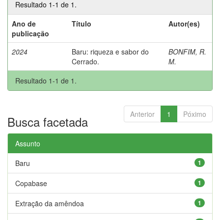
Resultado 1-1 de 1.
Ano de
Título
Autor(es)
publicação
2024
Baru: riqueza e sabor do
BONFIM, R.
Cerrado.
M.
Resultado 1-1 de 1.
Anterior
1
Póximo
Busca facetada
Assunto
Baru
1
Copabase
1
Extração da amêndoa
1