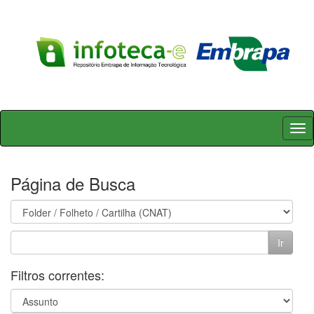
Skip
navigation
Página de Busca
Filtros correntes: