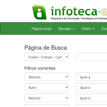
Skip
Página inicial
Navegar
Sobre
Est
navigation
Página de Busca
Filtros correntes: