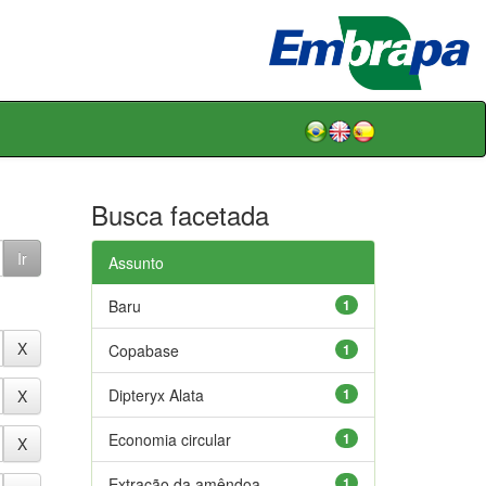
Busca facetada
Assunto
Baru
1
Copabase
1
Dipteryx Alata
1
Economia circular
1
Extração da amêndoa
1