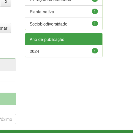
Planta nativa
1
Sociobiodiversidade
1
Ano de publicação
2024
1
Póximo