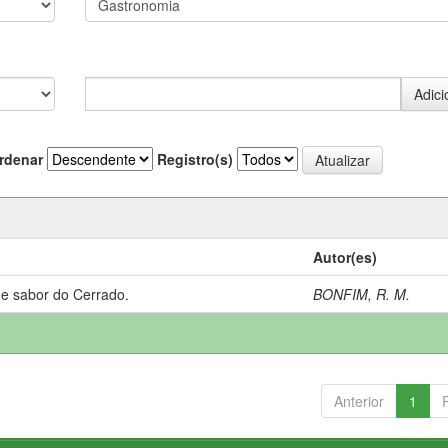
rdenar
Registro(s)
Autor(es)
 e sabor do Cerrado.
BONFIM, R. M.
Anterior
1