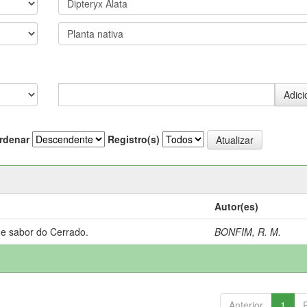
rdenar
Registro(s)
Autor(es)
 e sabor do Cerrado.
BONFIM, R. M.
Anterior
1