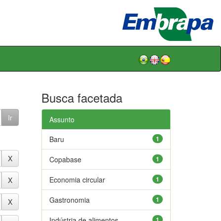
Busca facetada
Assunto
Baru
1
Copabase
1
Economia circular
1
Gastronomia
1
Indústria de alimentos
1