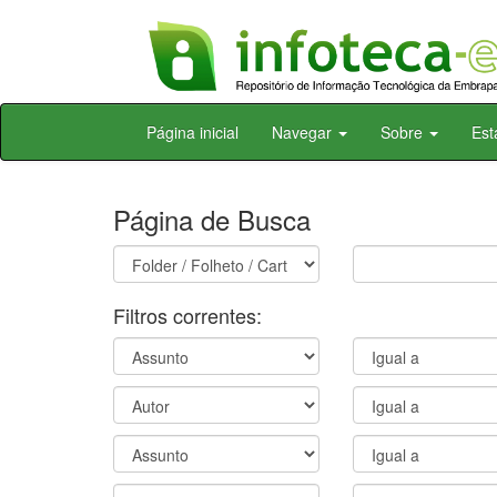
Skip
Página inicial
Navegar
Sobre
Est
navigation
Página de Busca
Filtros correntes: