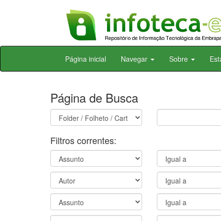
Skip
Página inicial
Navegar
Sobre
Est
navigation
Página de Busca
Filtros correntes: