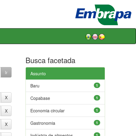
Busca facetada
Assunto
Baru
1
Copabase
1
Economia circular
1
Gastronomia
1
Indústria de alimentos
1