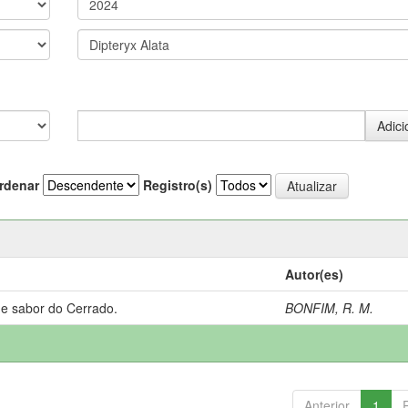
rdenar
Registro(s)
Autor(es)
 e sabor do Cerrado.
BONFIM, R. M.
Anterior
1