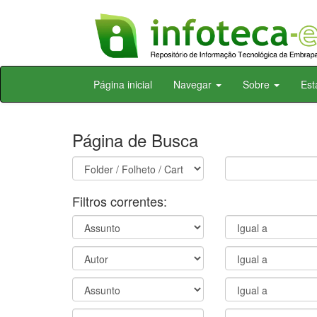
Skip
Página inicial
Navegar
Sobre
Est
navigation
Página de Busca
Filtros correntes: