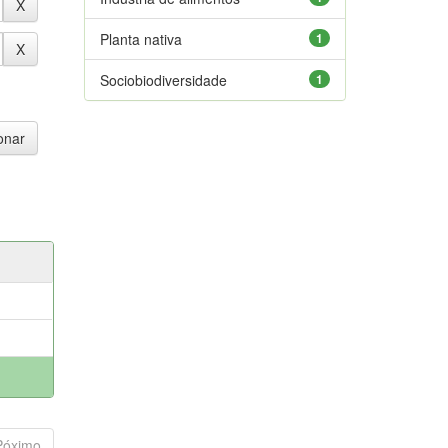
Planta nativa
1
Sociobiodiversidade
1
Póximo