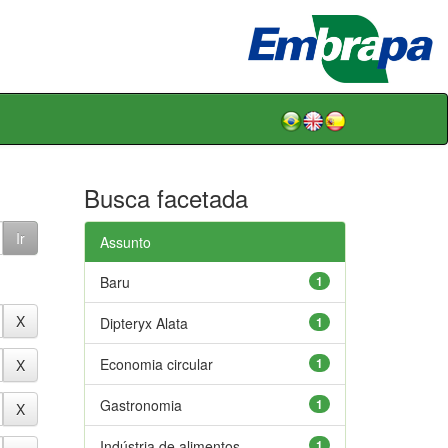
Busca facetada
Assunto
Baru
1
Dipteryx Alata
1
Economia circular
1
Gastronomia
1
Indústria de alimentos
1