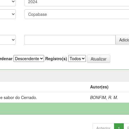
rdenar
Registro(s)
Autor(es)
 e sabor do Cerrado.
BONFIM, R. M.
Anterior
1