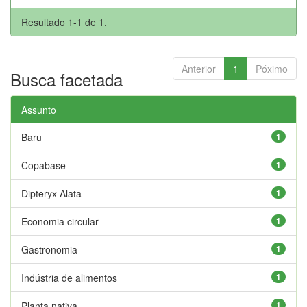
Resultado 1-1 de 1.
Anterior
1
Póximo
Busca facetada
Assunto
Baru
1
Copabase
1
Dipteryx Alata
1
Economia circular
1
Gastronomia
1
Indústria de alimentos
1
Planta nativa
1