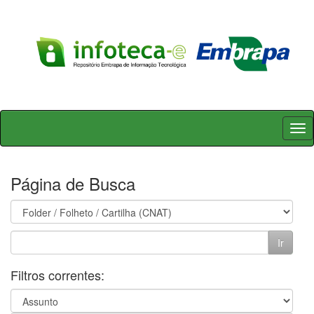
Skip
navigation
Página de Busca
Filtros correntes: