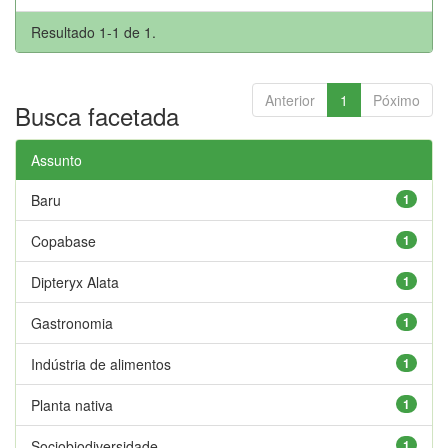
Resultado 1-1 de 1.
Anterior
1
Póximo
Busca facetada
Assunto
Baru
1
Copabase
1
Dipteryx Alata
1
Gastronomia
1
Indústria de alimentos
1
Planta nativa
1
Sociobiodiversidade
1