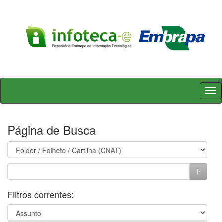
Skip
navigation
Página de Busca
Filtros correntes: