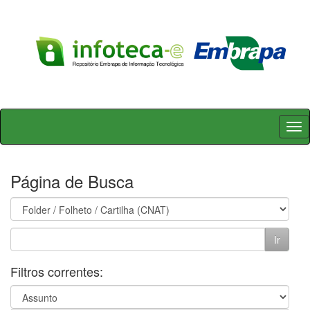
Skip
navigation
Página de Busca
Filtros correntes: