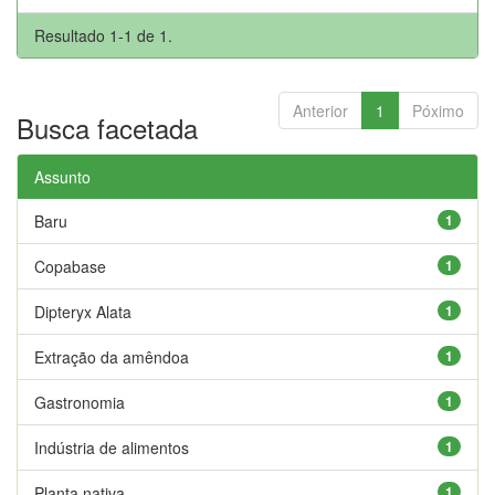
Resultado 1-1 de 1.
Anterior
1
Póximo
Busca facetada
Assunto
Baru
1
Copabase
1
Dipteryx Alata
1
Extração da amêndoa
1
Gastronomia
1
Indústria de alimentos
1
Planta nativa
1