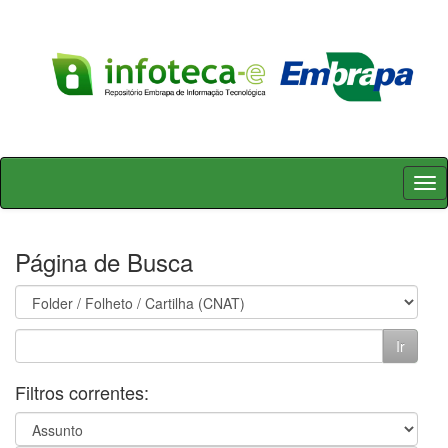
Skip
navigation
Página de Busca
Filtros correntes: