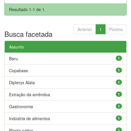
Resultado 1-1 de 1.
Anterior
1
Póximo
Busca facetada
Assunto
Baru
1
Copabase
1
Dipteryx Alata
1
Extração da amêndoa
1
Gastronomia
1
Indústria de alimentos
1
Planta nativa
1