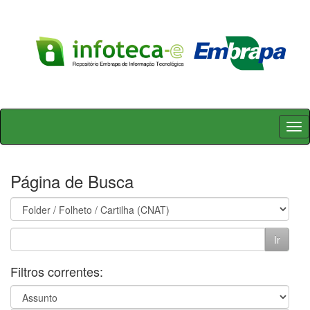
Skip
navigation
Página de Busca
Filtros correntes: