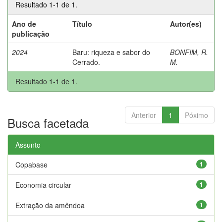
Resultado 1-1 de 1.
Ano de
Título
Autor(es)
publicação
2024
Baru: riqueza e sabor do
BONFIM, R.
Cerrado.
M.
Resultado 1-1 de 1.
Anterior
1
Póximo
Busca facetada
Assunto
Copabase
1
Economia circular
1
Extração da amêndoa
1