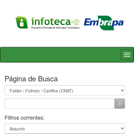
Skip
navigation
Página de Busca
Filtros correntes: