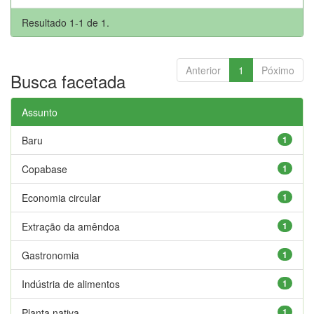
Resultado 1-1 de 1.
Anterior
1
Póximo
Busca facetada
Assunto
Baru
1
Copabase
1
Economia circular
1
Extração da amêndoa
1
Gastronomia
1
Indústria de alimentos
1
Planta nativa
1