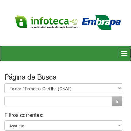
Skip
navigation
Página de Busca
Filtros correntes: