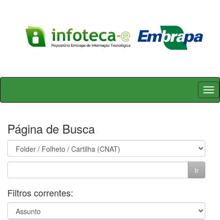
Skip
navigation
Página de Busca
Filtros correntes: