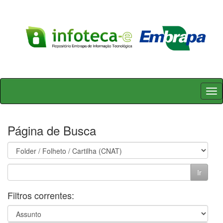
Skip
navigation
Página de Busca
Filtros correntes: