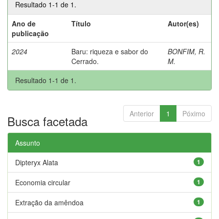
Resultado 1-1 de 1.
Ano de
Título
Autor(es)
publicação
2024
Baru: riqueza e sabor do
BONFIM, R.
Cerrado.
M.
Resultado 1-1 de 1.
Anterior
1
Póximo
Busca facetada
Assunto
Dipteryx Alata
1
Economia circular
1
Extração da amêndoa
1