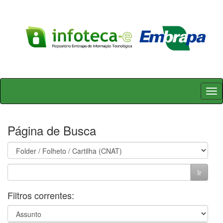
Skip
navigation
Página de Busca
Filtros correntes: