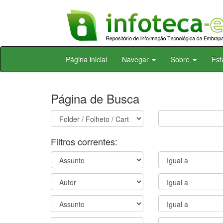
Skip
Página inicial
Navegar
Sobre
Est
navigation
Página de Busca
Filtros correntes: