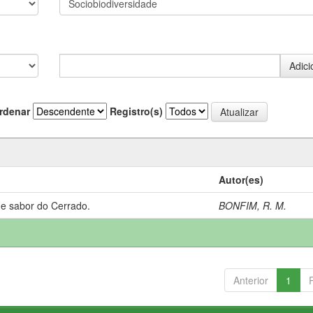
rdenar
Registro(s)
Autor(es)
 e sabor do Cerrado.
BONFIM, R. M.
Anterior
1