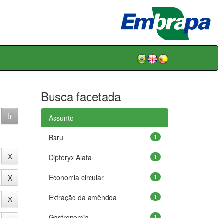
Busca facetada
Assunto
Baru
1
Dipteryx Alata
1
Economia circular
1
Extração da amêndoa
1
Gastronomia
1