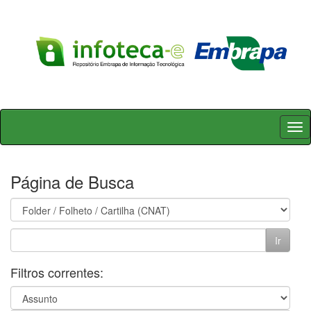
Skip
navigation
Página de Busca
Filtros correntes: