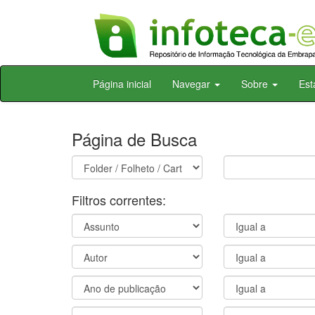
Skip
Página inicial
Navegar
Sobre
Est
navigation
Página de Busca
Filtros correntes: