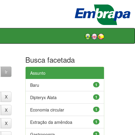
Busca facetada
Assunto
Baru
1
Dipteryx Alata
1
Economia circular
1
Extração da amêndoa
1
Gastronomia
1