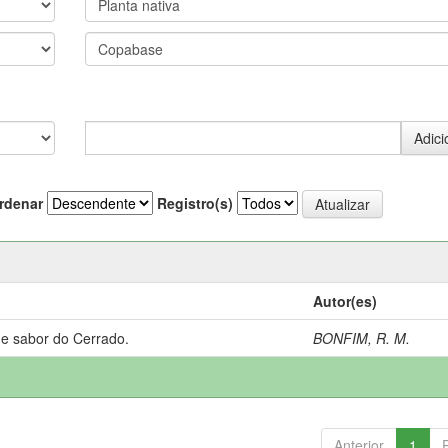
rdenar
Registro(s)
Autor(es)
 e sabor do Cerrado.
BONFIM, R. M.
Anterior
1