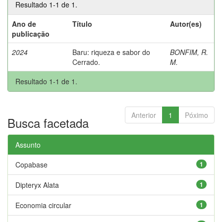
Resultado 1-1 de 1.
Ano de
Título
Autor(es)
publicação
2024
Baru: riqueza e sabor do
BONFIM, R.
Cerrado.
M.
Resultado 1-1 de 1.
Anterior
1
Póximo
Busca facetada
Assunto
Copabase
1
Dipteryx Alata
1
Economia circular
1