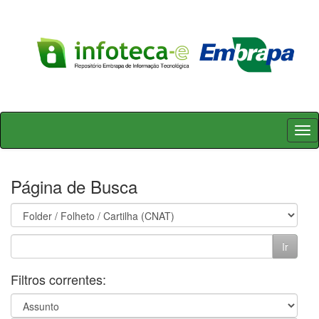
Skip
navigation
Página de Busca
Filtros correntes: