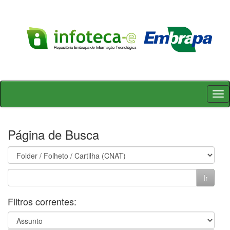
Skip
navigation
Página de Busca
Filtros correntes: