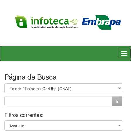
Skip
navigation
Página de Busca
Filtros correntes: