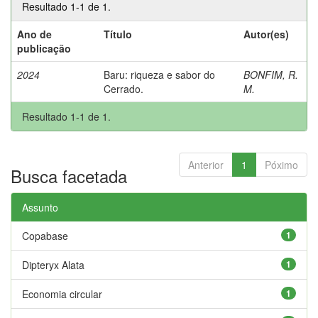
Resultado 1-1 de 1.
Ano de
Título
Autor(es)
publicação
2024
Baru: riqueza e sabor do
BONFIM, R.
Cerrado.
M.
Resultado 1-1 de 1.
Anterior
1
Póximo
Busca facetada
Assunto
Copabase
1
Dipteryx Alata
1
Economia circular
1