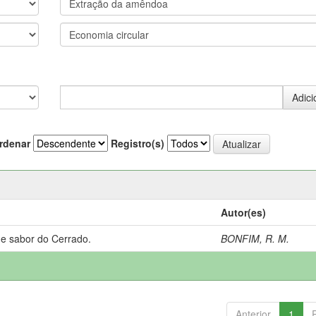
rdenar
Registro(s)
Autor(es)
 e sabor do Cerrado.
BONFIM, R. M.
Anterior
1