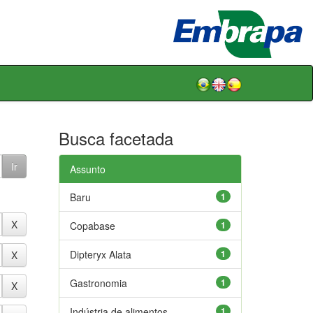
Busca facetada
Assunto
Baru
1
Copabase
1
Dipteryx Alata
1
Gastronomia
1
Indústria de alimentos
1