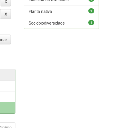
Planta nativa
1
Sociobiodiversidade
1
Póximo