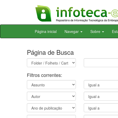
Skip
Página inicial
Navegar
Sobre
Est
navigation
Página de Busca
Filtros correntes: