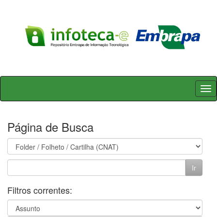
Skip
navigation
Página de Busca
Filtros correntes: