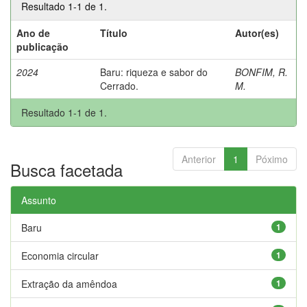
Resultado 1-1 de 1.
Ano de
Título
Autor(es)
publicação
2024
Baru: riqueza e sabor do
BONFIM, R.
Cerrado.
M.
Resultado 1-1 de 1.
Anterior
1
Póximo
Busca facetada
Assunto
Baru
1
Economia circular
1
Extração da amêndoa
1