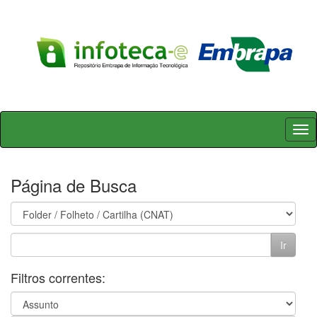
Skip
navigation
Página de Busca
Filtros correntes: