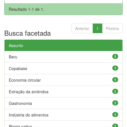
Resultado 1-1 de 1.
Anterior
1
Póximo
Busca facetada
Assunto
Baru
1
Copabase
1
Economia circular
1
Extração da amêndoa
1
Gastronomia
1
Indústria de alimentos
1
Planta nativa
1