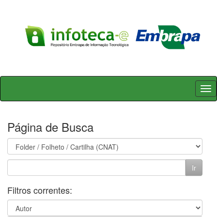
Skip
navigation
Página de Busca
Filtros correntes: