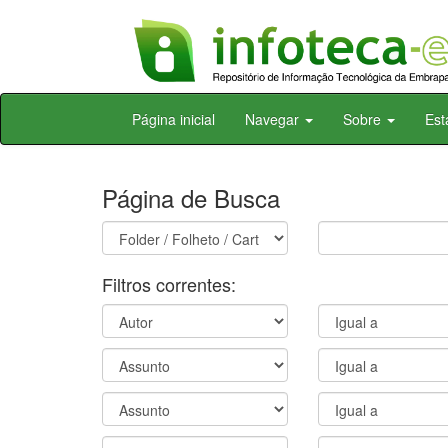
Skip
Página inicial
Navegar
Sobre
Est
navigation
Página de Busca
Filtros correntes: