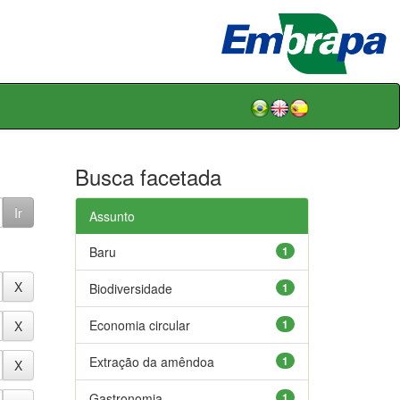
Busca facetada
Assunto
Baru
1
Biodiversidade
1
Economia circular
1
Extração da amêndoa
1
Gastronomia
1