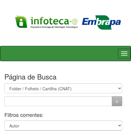
Skip
navigation
Página de Busca
Filtros correntes: