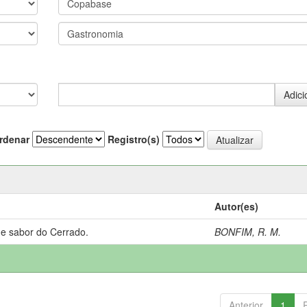
rdenar
Registro(s)
Autor(es)
 e sabor do Cerrado.
BONFIM, R. M.
Anterior
1