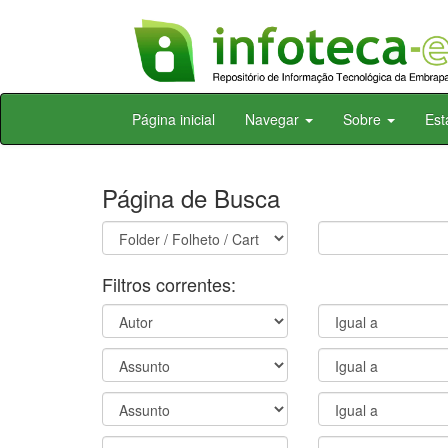
Skip
Página inicial
Navegar
Sobre
Est
navigation
Página de Busca
Filtros correntes: