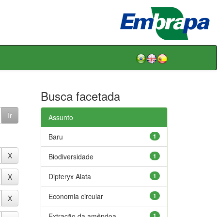
Busca facetada
Assunto
Baru
1
Biodiversidade
1
Dipteryx Alata
1
Economia circular
1
Extração da amêndoa
1