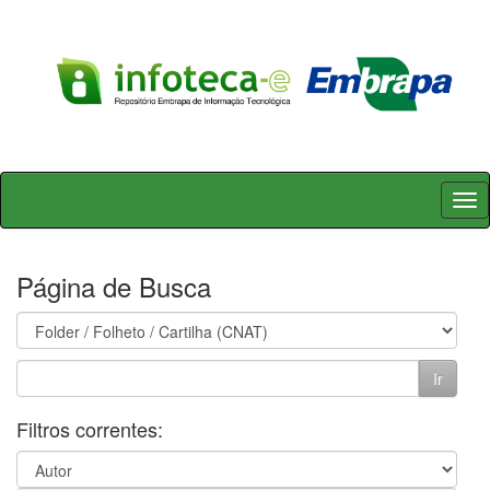
Skip
navigation
Página de Busca
Filtros correntes: