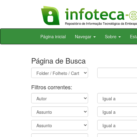
Skip
Página inicial
Navegar
Sobre
Est
navigation
Página de Busca
Filtros correntes: