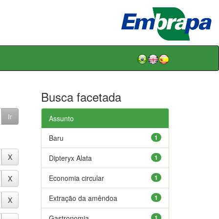
Busca facetada
Assunto
Baru
1
Dipteryx Alata
1
Economia circular
1
Extração da amêndoa
1
Gastronomia
1