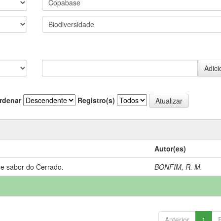
rdenar
Registro(s)
Autor(es)
 e sabor do Cerrado.
BONFIM, R. M.
Anterior
1