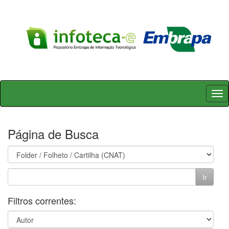
Skip
navigation
Página de Busca
Filtros correntes: