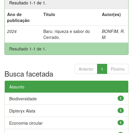
Resultado 1-1 de 1.
Ano de
Título
Autor(es)
publicação
2024
Baru: riqueza e sabor do
BONFIM, R.
Cerrado.
M.
Resultado 1-1 de 1.
Anterior
1
Póximo
Busca facetada
Assunto
Biodiversidade
1
Dipteryx Alata
1
Economia circular
1