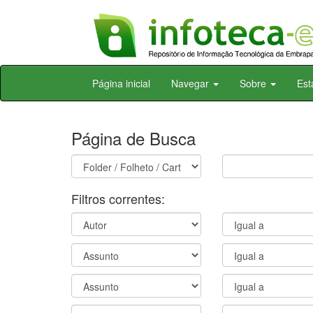
Skip
Página inicial
Navegar
Sobre
Est
navigation
Página de Busca
Filtros correntes: