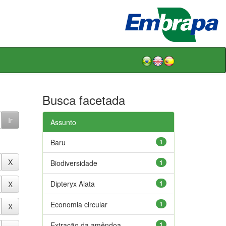
Busca facetada
Assunto
Baru
1
Biodiversidade
1
Dipteryx Alata
1
Economia circular
1
Extração da amêndoa
1