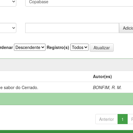
rdenar
Registro(s)
Autor(es)
 e sabor do Cerrado.
BONFIM, R. M.
Anterior
1