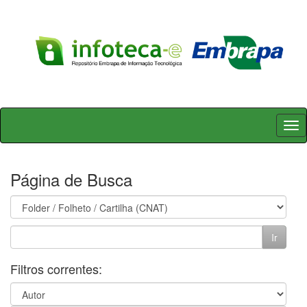
Skip
navigation
Página de Busca
Filtros correntes: