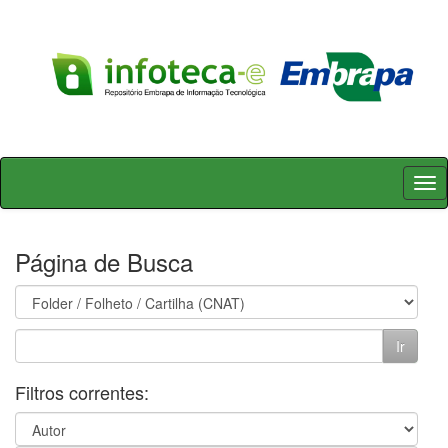
Skip
navigation
Página de Busca
Filtros correntes: