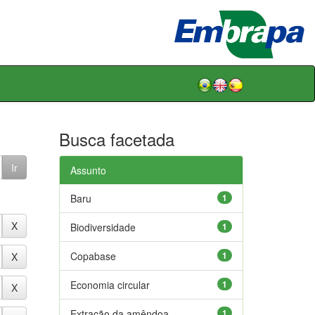
Busca facetada
Assunto
Baru
1
Biodiversidade
1
Copabase
1
Economia circular
1
Extração da amêndoa
1