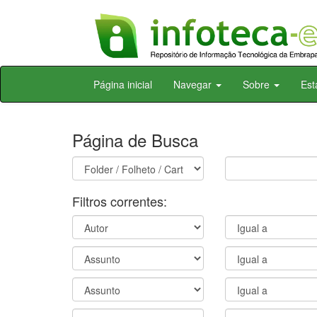
Skip
Página inicial
Navegar
Sobre
Est
navigation
Página de Busca
Filtros correntes: