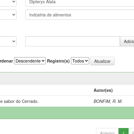
rdenar
Registro(s)
Autor(es)
 e sabor do Cerrado.
BONFIM, R. M.
Anterior
1