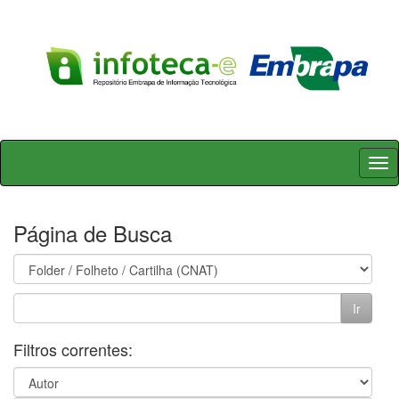
Skip
navigation
Página de Busca
Filtros correntes: