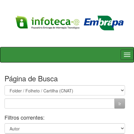
Skip
navigation
Página de Busca
Filtros correntes: